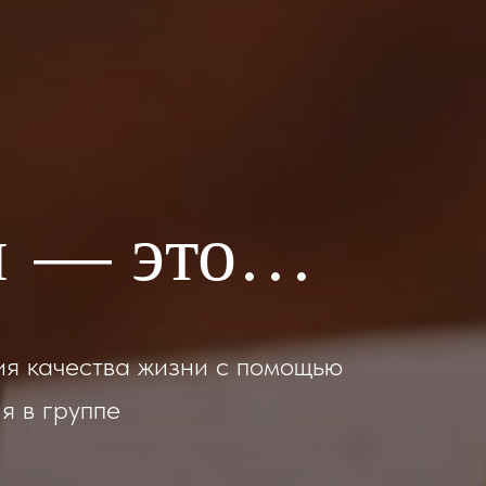
я — это…
я качества жизни с помощью
я в группе