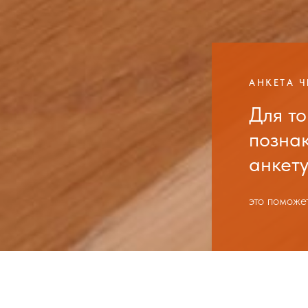
АНКЕТА Ч
Для то
познак
анкет
это поможе