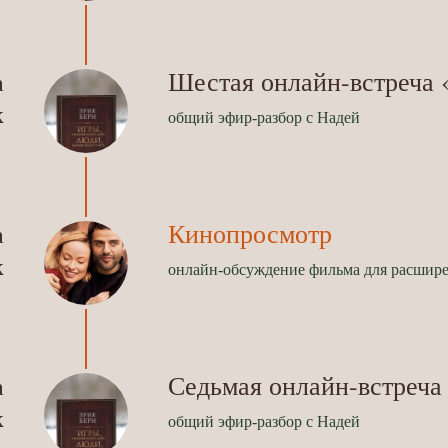
Шестая онлайн-встреча 
а
к
общий эфир-разбор с Надей
Кинопросмотр
а
к
онлайн-обсуждение фильма для расшире
Седьмая онлайн-встреча
а
к
общий эфир-разбор с Надей