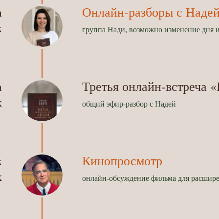
Онлайн-разборы с Наде
а
к
группа Нади, возможно изменение дня 
Третья онлайн-встреча «
а
к
общий эфир-разбор с Надей
Кинопросмотр
к
к
онлайн-обсуждение фильма для расшире