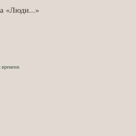
а «Люди...»
й
и времени