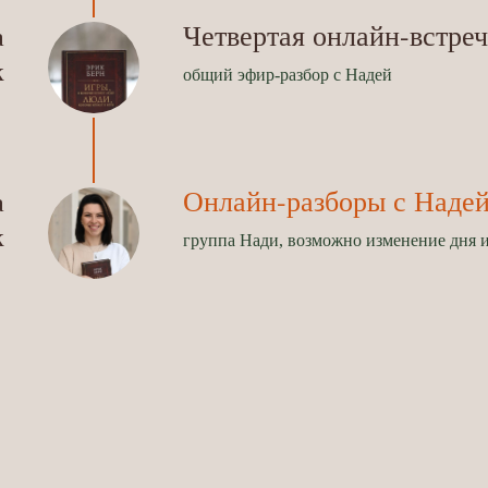
Четвертая онлайн-встреч
а
к
общий эфир-разбор с Надей
Онлайн-разборы с Наде
а
к
группа Нади, возможно изменение дня 