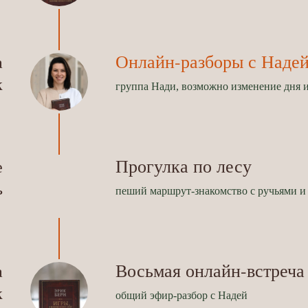
Онлайн-разборы с Наде
а
к
группа Нади, возможно изменение дня 
Прогулка по лесу
е
ь
пеший маршрут-знакомство с ручьями и 
Восьмая онлайн-встреча
а
к
общий эфир-разбор с Надей