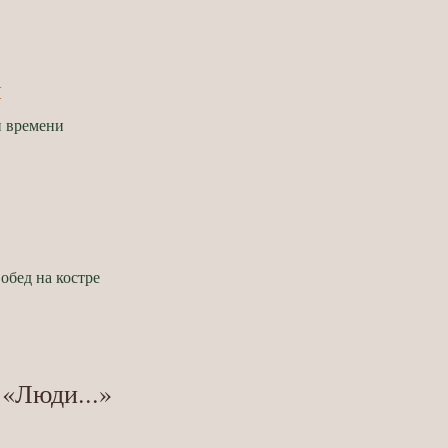
й
и времени
обед на костре
 «Люди...»