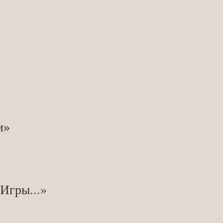
и»
Игры...»