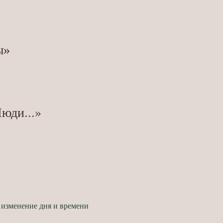
ы»
юди...»
 изменение дня и времени