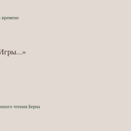
й
и времени
Игры...»
нного чтения Берна