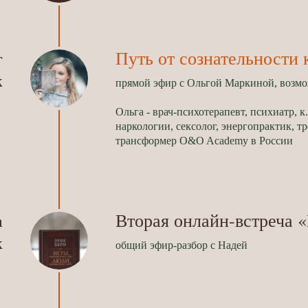
Путь от сознательности
г
к
прямой эфир с Ольгой Маркиной, возм
Ольга - врач-психотерапевт, психиатр, к
наркологии, сексолог, энергопрактик, т
трансформер O&O Academy в России
Вторая онлайн-встреча «
а
к
общий эфир-разбор с Надей